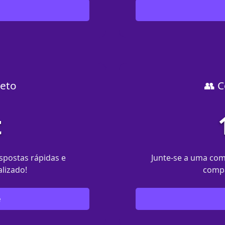
reto
👥 
t
espostas rápidas e
Junte-se a uma com
lizado!
compa
e