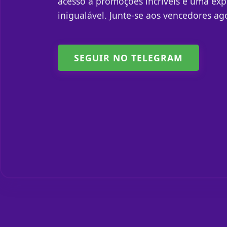
acesso a promoções incríveis e uma exp
inigualável. Junte-se aos vencedores ag
SEGUIR NO TELEGRAM