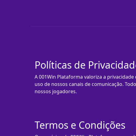
Políticas de Privacida
A 001Win Plataforma valoriza a privacidade
uso de nossos canais de comunicação. Todos
nossos jogadores.
Termos e Condições