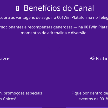
📱 Benefícios do Canal
cubra as vantagens de seguir a 001Win Plataforma no Tele
mocionantes e recompensas generosas — na 001Win Platafo
momentos de adrenalina e diversão.
sivos
📢 Notí
m, promoções especiais
Fique por dentro d
s únicos!
eventos da 001W