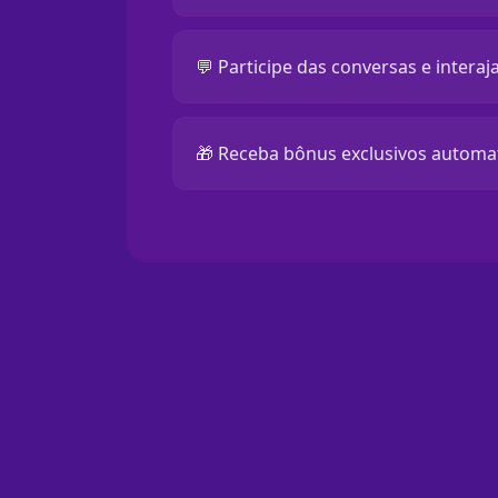
💬 Participe das conversas e interaj
🎁 Receba bônus exclusivos autom