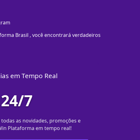
gram
rma Brasil , você encontrará verdadeiros
cias em Tempo Real
24/7
e todas as novidades, promoções e
in Plataforma em tempo real!