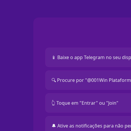
📱 Baixe o app Telegram no seu disp
🔍 Procure por "@001Win Plataforma
👆 Toque em "Entrar" ou "Join"
🔔 Ative as notificações para não p