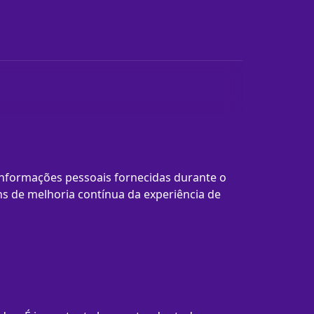
informações pessoais fornecidas durante o
ns de melhoria contínua da experiência de