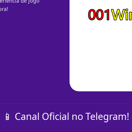
eriência de jogo
ora!
📱 Canal Oficial no Telegram!