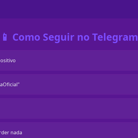
📱 Como Seguir no Telegram
ositivo
Oficial"
erder nada