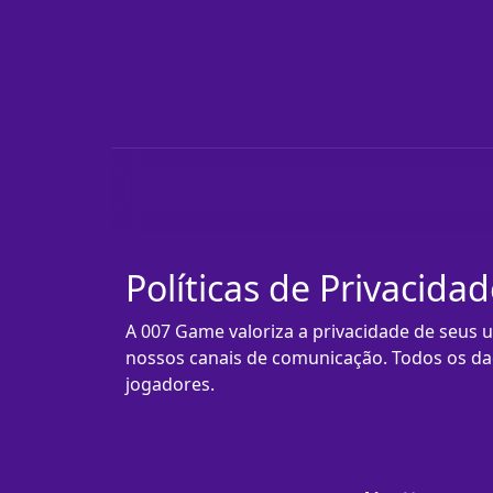
Políticas de Privacida
A 007 Game valoriza a privacidade de seus
nossos canais de comunicação. Todos os dad
jogadores.