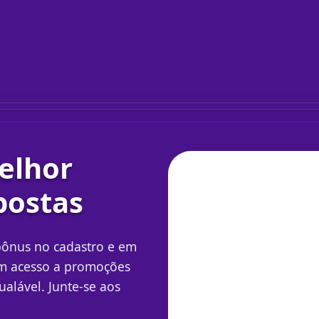
elhor
postas
bônus no cadastro e em
em acesso a promoções
ualável. Junte-se aos