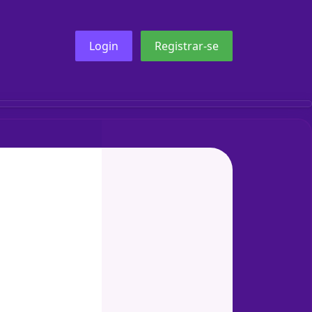
Login
Registrar-se