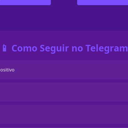
📱 Como Seguir no Telegram
ositivo