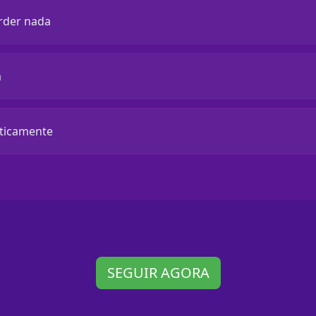
erder nada
a
aticamente
SEGUIR AGORA