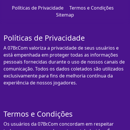
Políticas de Privacidade
Termos e Condições
Sitemap
Políticas de Privacidade
A 07Br.Com valoriza a privacidade de seus usuários e
está empenhada em proteger todas as informações
pessoais fornecidas durante o uso de nossos canais de
comunicação. Todos os dados coletados são utilizados
exclusivamente para fins de melhoria contínua da
experiência de nossos jogadores.
Termos e Condições
Os usuários da 07Br.Com concordam em respeitar