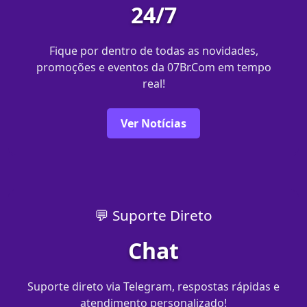
24/7
Fique por dentro de todas as novidades,
promoções e eventos da 07Br.Com em tempo
real!
Ver Notícias
💬 Suporte Direto
Chat
Suporte direto via Telegram, respostas rápidas e
atendimento personalizado!