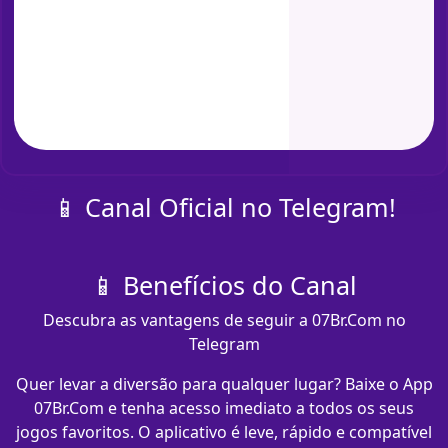
📱 Canal Oficial no Telegram!
📱 Benefícios do Canal
Descubra as vantagens de seguir a 07Br.Com no
Telegram
Quer levar a diversão para qualquer lugar? Baixe o App
07Br.Com e tenha acesso imediato a todos os seus
jogos favoritos. O aplicativo é leve, rápido e compatível