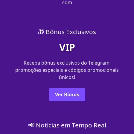
com
🎁 Bônus Exclusivos
VIP
Receba bônus exclusivos do Telegram,
promoções especiais e códigos promocionais
únicos!
Ver Bônus
📢 Notícias em Tempo Real