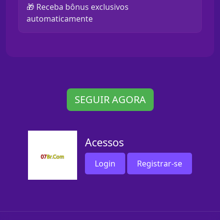
🎁 Receba bônus exclusivos
automaticamente
SEGUIR AGORA
Acessos
Login
Registrar-se