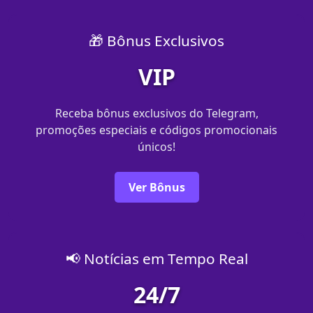
🎁 Bônus Exclusivos
VIP
Receba bônus exclusivos do Telegram,
promoções especiais e códigos promocionais
únicos!
Ver Bônus
📢 Notícias em Tempo Real
24/7