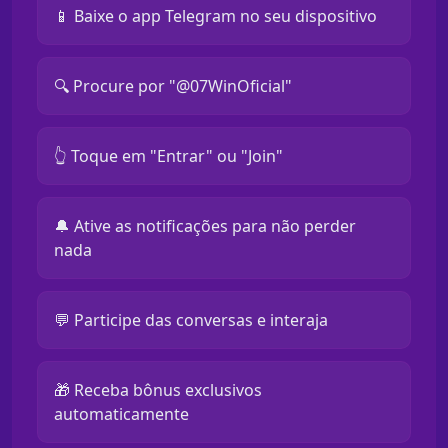
📱 Baixe o app Telegram no seu dispositivo
🔍 Procure por "@07WinOficial"
👆 Toque em "Entrar" ou "Join"
🔔 Ative as notificações para não perder
nada
💬 Participe das conversas e interaja
🎁 Receba bônus exclusivos
automaticamente