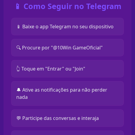
📱 Como Seguir no Telegram
📱 Baixe o app Telegram no seu dispositivo
🔍 Procure por "@10Win GameOficial"
👆 Toque em "Entrar" ou "Join"
🔔 Ative as notificações para não perder
nada
💬 Participe das conversas e interaja