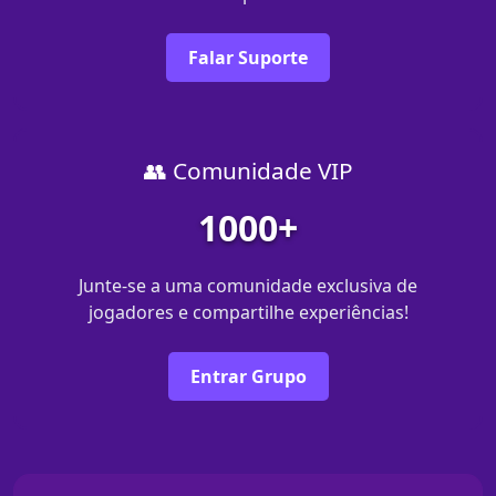
Falar Suporte
👥 Comunidade VIP
1000+
Junte-se a uma comunidade exclusiva de
jogadores e compartilhe experiências!
Entrar Grupo