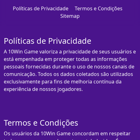
Políticas de Privacidade
Termos e Condições
Sitemap
Políticas de Privacidade
A 10Win Game valoriza a privacidade de seus usuários e
está empenhada em proteger todas as informações
pessoais fornecidas durante o uso de nossos canais de
comunicação. Todos os dados coletados são utilizados
exclusivamente para fins de melhoria contínua da
experiência de nossos jogadores.
Termos e Condições
Os usuários da 10Win Game concordam em respeitar