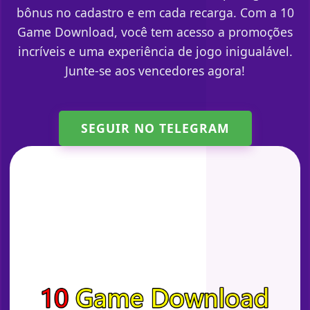
bônus no cadastro e em cada recarga. Com a 10
Game Download, você tem acesso a promoções
incríveis e uma experiência de jogo inigualável.
Junte-se aos vencedores agora!
SEGUIR NO TELEGRAM