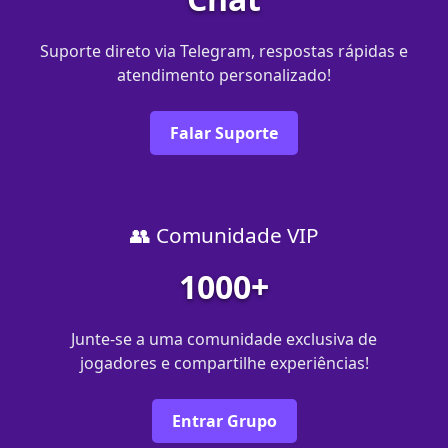
Suporte direto via Telegram, respostas rápidas e
atendimento personalizado!
Falar Suporte
👥 Comunidade VIP
1000+
Junte-se a uma comunidade exclusiva de
jogadores e compartilhe experiências!
Entrar Grupo