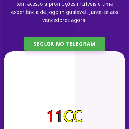
tem acesso a promoções incríveis e uma
experiência de jogo inigualável. Junte-se aos
vencedores agora!
SEGUIR NO TELEGRAM