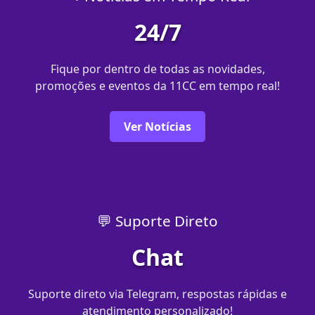
24/7
Fique por dentro de todas as novidades,
promoções e eventos da 11CC em tempo real!
Ver Notícias
💬 Suporte Direto
Chat
Suporte direto via Telegram, respostas rápidas e
atendimento personalizado!