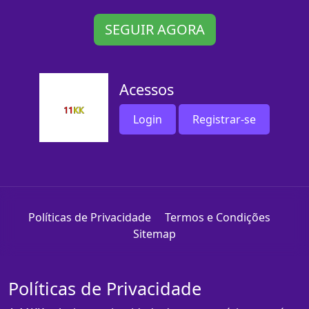
SEGUIR AGORA
Acessos
Login
Registrar-se
Políticas de Privacidade
Termos e Condições
Sitemap
Políticas de Privacidade