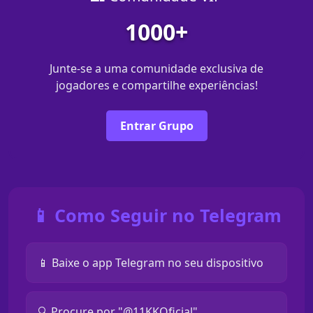
1000+
Junte-se a uma comunidade exclusiva de
jogadores e compartilhe experiências!
Entrar Grupo
📱 Como Seguir no Telegram
📱 Baixe o app Telegram no seu dispositivo
🔍 Procure por "@11KKOficial"