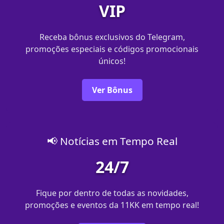
VIP
Receba bônus exclusivos do Telegram,
promoções especiais e códigos promocionais
únicos!
Ver Bônus
📢 Notícias em Tempo Real
24/7
Fique por dentro de todas as novidades,
promoções e eventos da 11KK em tempo real!