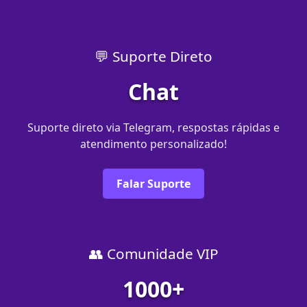
💬 Suporte Direto
Chat
Suporte direto via Telegram, respostas rápidas e
atendimento personalizado!
Falar Suporte
👥 Comunidade VIP
1000+