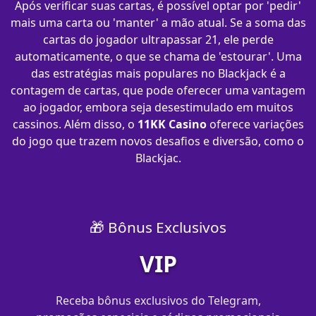
Após verificar suas cartas, é possível optar por 'pedir'
mais uma carta ou 'manter' a mão atual. Se a soma das
cartas do jogador ultrapassar 21, ele perde
automaticamente, o que se chama de 'estourar'. Uma
das estratégias mais populares no Blackjack é a
contagem de cartas, que pode oferecer uma vantagem
ao jogador, embora seja desestimulado em muitos
cassinos. Além disso, o
11KK Casino
oferece variações
do jogo que trazem novos desafios e diversão, como o
Blackjac.
🎁 Bônus Exclusivos
VIP
Receba bônus exclusivos do Telegram,