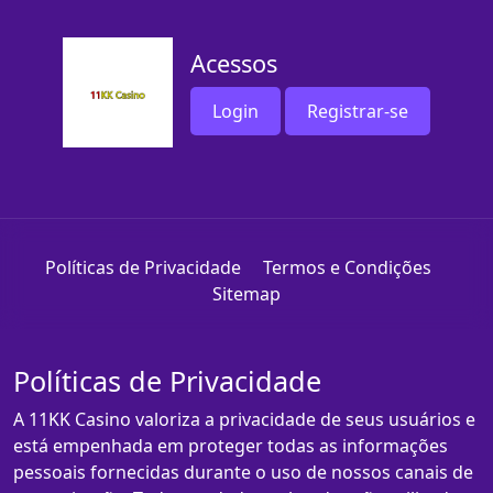
Acessos
Login
Registrar-se
Políticas de Privacidade
Termos e Condições
Sitemap
Políticas de Privacidade
A 11KK Casino valoriza a privacidade de seus usuários e
está empenhada em proteger todas as informações
pessoais fornecidas durante o uso de nossos canais de