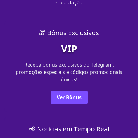
e reputação.
🎁 Bônus Exclusivos
VIP
Receba bônus exclusivos do Telegram,
promoções especiais e códigos promocionais
únicos!
Ver Bônus
📢 Notícias em Tempo Real