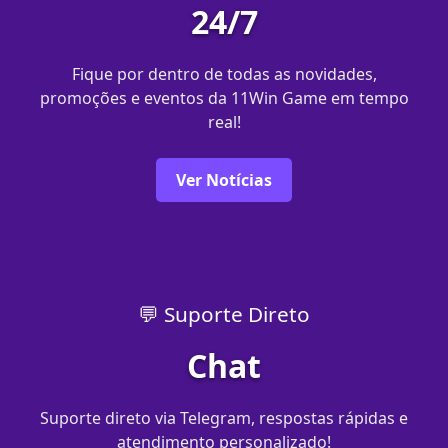
24/7
Fique por dentro de todas as novidades,
promoções e eventos da 11Win Game em tempo
real!
Ver Notícias
💬 Suporte Direto
Chat
Suporte direto via Telegram, respostas rápidas e
atendimento personalizado!