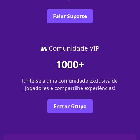
Falar Suporte
👥 Comunidade VIP
1000+
Junte-se a uma comunidade exclusiva de
jogadores e compartilhe experiências!
Entrar Grupo