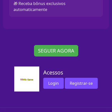
🎁 Receba bônus exclusivos
automaticamente
SEGUIR AGORA
Acessos
Login
Registrar-se