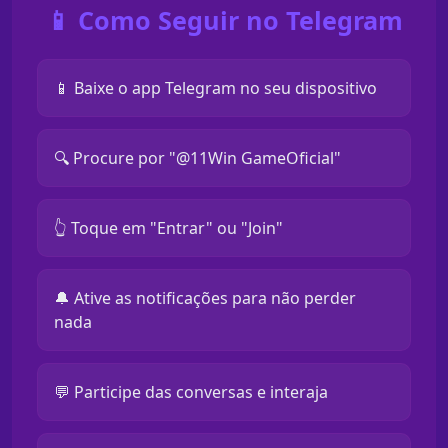
📱 Como Seguir no Telegram
📱 Baixe o app Telegram no seu dispositivo
🔍 Procure por "@11Win GameOficial"
👆 Toque em "Entrar" ou "Join"
🔔 Ative as notificações para não perder
nada
💬 Participe das conversas e interaja