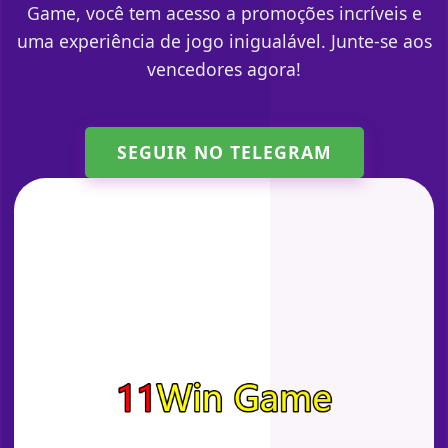
Game, você tem acesso a promoções incríveis e
uma experiência de jogo inigualável. Junte-se aos
vencedores agora!
SEGUIR NO TELEGRAM