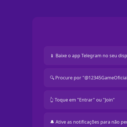
📱 Baixe o app Telegram no seu disp
🔍 Procure por "@12345GameOficia
👆 Toque em "Entrar" ou "Join"
🔔 Ative as notificações para não p