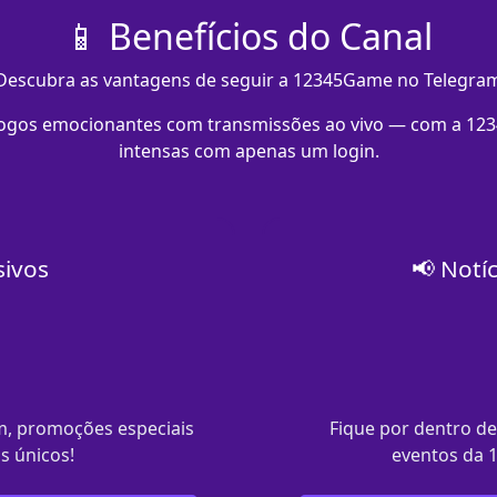
📱 Benefícios do Canal
Descubra as vantagens de seguir a 12345Game no Telegra
jogos emocionantes com transmissões ao vivo — com a 123
intensas com apenas um login.
sivos
📢 Notí
m, promoções especiais
Fique por dentro d
s únicos!
eventos da 