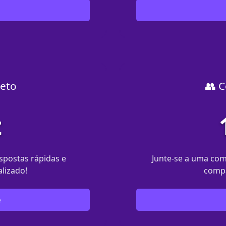
reto
👥 
t
espostas rápidas e
Junte-se a uma com
lizado!
compa
e