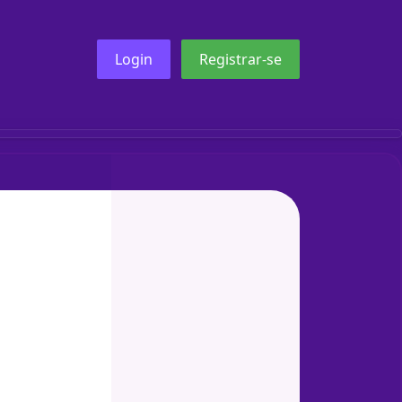
Login
Registrar-se