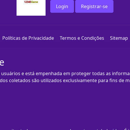
Login
Registrar-se
Políticas de Privacidade
Termos e Condições
Sitemap
de
s usuários e está empenhada em proteger todas as informa
os coletados são utilizados exclusivamente para fins de m