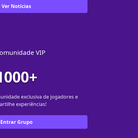
Ver Notícias
Comunidade VIP
1000+
unidade exclusiva de jogadores e
rtilhe experiências!
Entrar Grupo