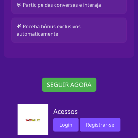
💬 Participe das conversas e interaja
🎁 Receba bônus exclusivos
automaticamente
SEGUIR AGORA
Acessos
Login
Registrar-se