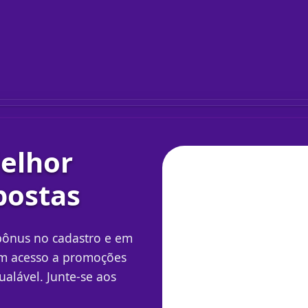
Melhor
postas
bônus no cadastro e em
em acesso a promoções
ualável. Junte-se aos