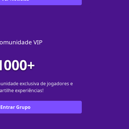
Comunidade VIP
1000+
unidade exclusiva de jogadores e
rtilhe experiências!
Entrar Grupo