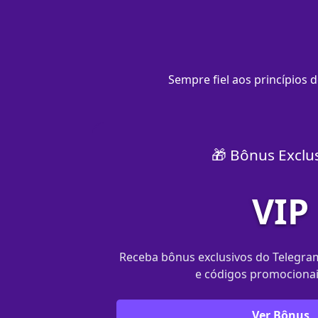
Sempre fiel aos princípios 
🎁 Bônus Exclu
VIP
Receba bônus exclusivos do Telegra
e códigos promocionai
Ver Bônus