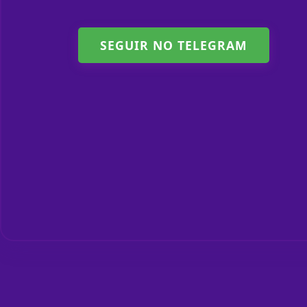
SEGUIR NO TELEGRAM