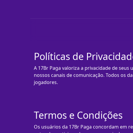
Políticas de Privacida
A 17Br Paga valoriza a privacidade de seus
nossos canais de comunicação. Todos os dad
jogadores.
Termos e Condições
Os usuários da 17Br Paga concordam em resp