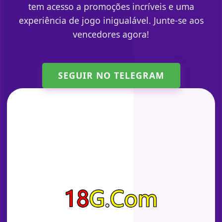
tem acesso a promoções incríveis e uma
experiência de jogo inigualável. Junte-se aos
vencedores agora!
SEGUIR NO TELEGRAM