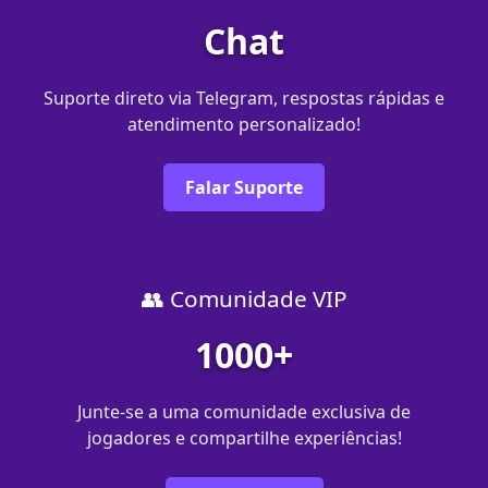
Chat
Suporte direto via Telegram, respostas rápidas e
atendimento personalizado!
Falar Suporte
👥 Comunidade VIP
1000+
Junte-se a uma comunidade exclusiva de
jogadores e compartilhe experiências!