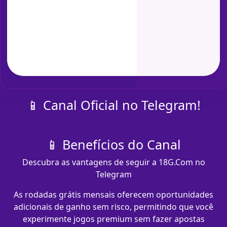
📱 Canal Oficial no Telegram!
📱 Benefícios do Canal
Descubra as vantagens de seguir a 18G.Com no
Telegram
As rodadas grátis mensais oferecem oportunidades
adicionais de ganho sem risco, permitindo que você
experimente jogos premium sem fazer apostas