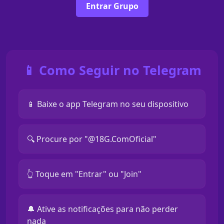
Entrar Grupo
📱 Como Seguir no Telegram
📱 Baixe o app Telegram no seu dispositivo
🔍 Procure por "@18G.ComOficial"
👆 Toque em "Entrar" ou "Join"
🔔 Ative as notificações para não perder
nada