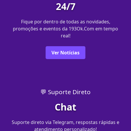
24/7
Fique por dentro de todas as novidades,
promoções e eventos da 193Ok.Com em tempo
real!
Ver Notícias
💬 Suporte Direto
Chat
Suporte direto via Telegram, respostas rápidas e
atendimento personalizado!