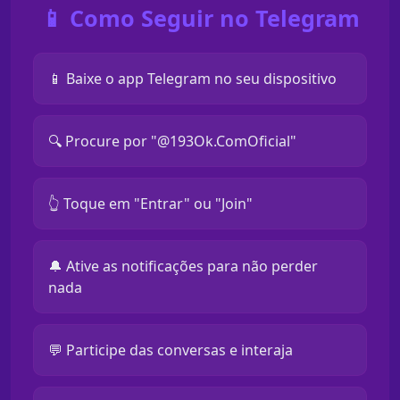
📱 Como Seguir no Telegram
📱 Baixe o app Telegram no seu dispositivo
🔍 Procure por "@193Ok.ComOficial"
👆 Toque em "Entrar" ou "Join"
🔔 Ative as notificações para não perder
nada
💬 Participe das conversas e interaja