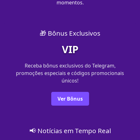
momentos.
🎁 Bônus Exclusivos
VIP
Receba bônus exclusivos do Telegram,
promoções especiais e códigos promocionais
únicos!
Ver Bônus
📢 Notícias em Tempo Real