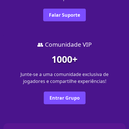
Falar Suporte
👥 Comunidade VIP
1000+
Junte-se a uma comunidade exclusiva de
jogadores e compartilhe experiências!
Entrar Grupo