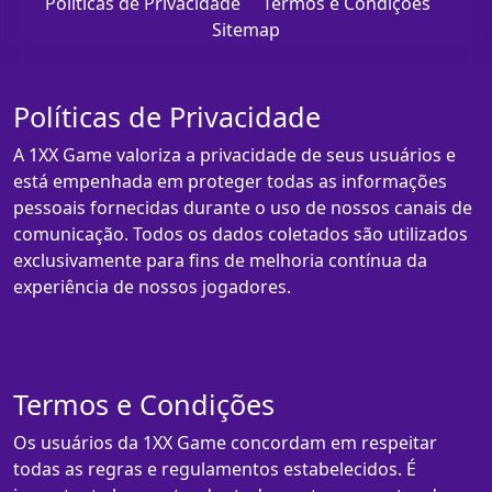
Políticas de Privacidade
Termos e Condições
Sitemap
Políticas de Privacidade
A 1XX Game valoriza a privacidade de seus usuários e
está empenhada em proteger todas as informações
pessoais fornecidas durante o uso de nossos canais de
comunicação. Todos os dados coletados são utilizados
exclusivamente para fins de melhoria contínua da
experiência de nossos jogadores.
Termos e Condições
Os usuários da 1XX Game concordam em respeitar
todas as regras e regulamentos estabelecidos. É