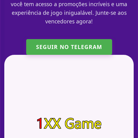
você tem acesso a promoções incríveis e uma
experiência de jogo inigualável. Junte-se aos
vencedores agora!
SEGUIR NO TELEGRAM