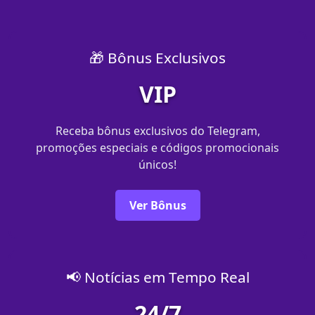
🎁 Bônus Exclusivos
VIP
Receba bônus exclusivos do Telegram,
promoções especiais e códigos promocionais
únicos!
Ver Bônus
📢 Notícias em Tempo Real
24/7