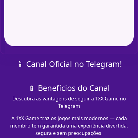
📱 Canal Oficial no Telegram!
📱 Benefícios do Canal
Descubra as vantagens de seguir a 1XX Game no
Telegram
A 1XX Game traz os jogos mais modernos — cada
membro tem garantida uma experiência divertida,
segura e sem preocupações.