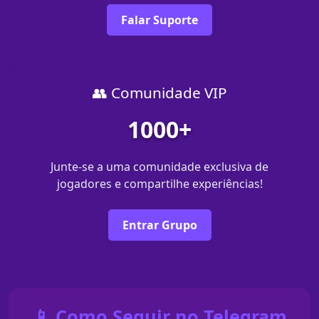
Falar Suporte
👥 Comunidade VIP
1000+
Junte-se a uma comunidade exclusiva de
jogadores e compartilhe experiências!
Entrar Grupo
📱 Como Seguir no Telegram