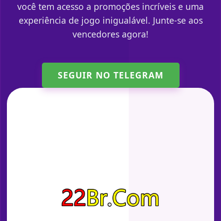
você tem acesso a promoções incríveis e uma
experiência de jogo inigualável. Junte-se aos
vencedores agora!
SEGUIR NO TELEGRAM