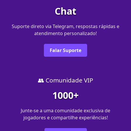
Chat
Suporte direto via Telegram, respostas rápidas e
atendimento personalizado!
Falar Suporte
👥 Comunidade VIP
1000+
Junte-se a uma comunidade exclusiva de
jogadores e compartilhe experiências!