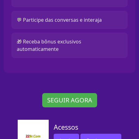
💬 Participe das conversas e interaja
🎁 Receba bônus exclusivos
automaticamente
SEGUIR AGORA
Acessos