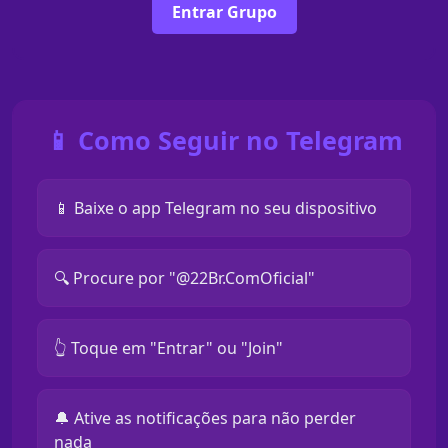
Entrar Grupo
📱 Como Seguir no Telegram
📱 Baixe o app Telegram no seu dispositivo
🔍 Procure por "@22Br.ComOficial"
👆 Toque em "Entrar" ou "Join"
🔔 Ative as notificações para não perder
nada