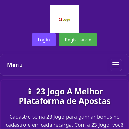
Login
Registrar-se
Menu
📱 23 Jogo A Melhor
Plataforma de Apostas
Cadastre-se na 23 Jogo para ganhar bônus no
cadastro e em cada recarga. Com a 23 Jogo, você