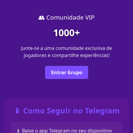
👥 Comunidade VIP
1000+
Junte-se a uma comunidade exclusiva de
jogadores e compartilhe experiências!
Entrar Grupo
📱 Como Seguir no Telegram
📱 Baixe o app Telegram no seu dispositivo