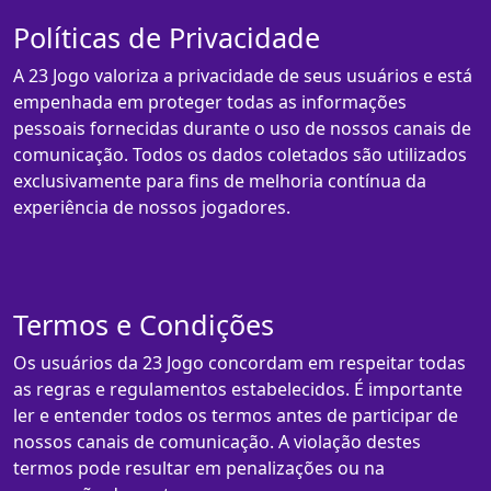
Políticas de Privacidade
A 23 Jogo valoriza a privacidade de seus usuários e está
empenhada em proteger todas as informações
pessoais fornecidas durante o uso de nossos canais de
comunicação. Todos os dados coletados são utilizados
exclusivamente para fins de melhoria contínua da
experiência de nossos jogadores.
Termos e Condições
Os usuários da 23 Jogo concordam em respeitar todas
as regras e regulamentos estabelecidos. É importante
ler e entender todos os termos antes de participar de
nossos canais de comunicação. A violação destes
termos pode resultar em penalizações ou na