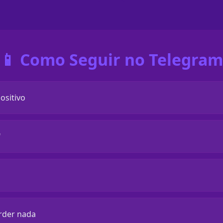
📱 Como Seguir no Telegram
ositivo
"
erder nada