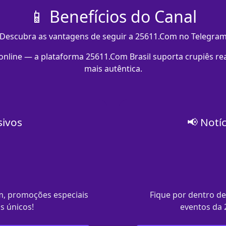
📱 Benefícios do Canal
Descubra as vantagens de seguir a 25611.Com no Telegra
nline — a plataforma 25611.Com Brasil suporta crupiês rea
mais autêntica.
sivos
📢 Notí
m, promoções especiais
Fique por dentro d
s únicos!
eventos da 