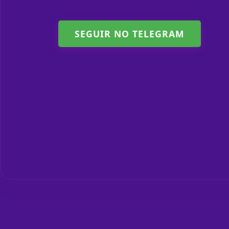
SEGUIR NO TELEGRAM