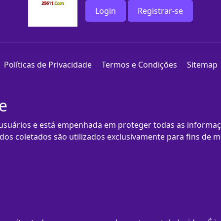
Login
Registrar-se
Políticas de Privacidade
Termos e Condições
Sitemap
de
s usuários e está empenhada em proteger todas as informaç
os coletados são utilizados exclusivamente para fins de m