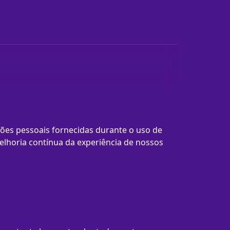
ões pessoais fornecidas durante o uso de
elhoria contínua da experiência de nossos