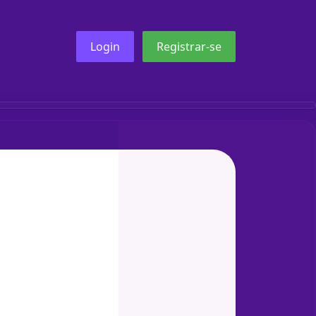
Login
Registrar-se