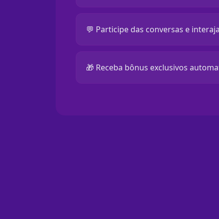
💬 Participe das conversas e interaj
🎁 Receba bônus exclusivos autom