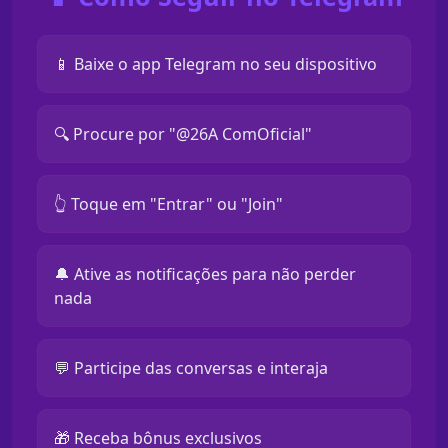
📱 Baixe o app Telegram no seu dispositivo
🔍 Procure por "@26A ComOficial"
👆 Toque em "Entrar" ou "Join"
🔔 Ative as notificações para não perder
nada
💬 Participe das conversas e interaja
🎁 Receba bônus exclusivos