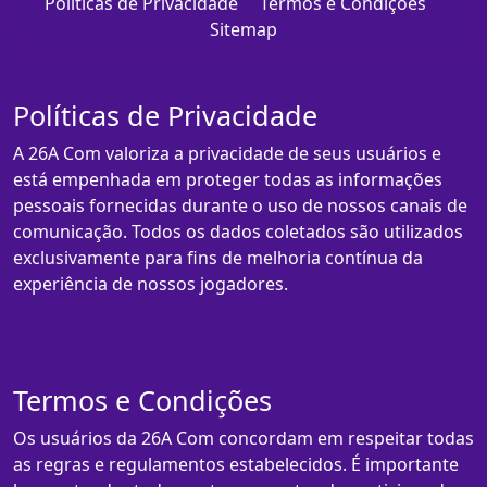
Políticas de Privacidade
Termos e Condições
Sitemap
Políticas de Privacidade
A 26A Com valoriza a privacidade de seus usuários e
está empenhada em proteger todas as informações
pessoais fornecidas durante o uso de nossos canais de
comunicação. Todos os dados coletados são utilizados
exclusivamente para fins de melhoria contínua da
experiência de nossos jogadores.
Termos e Condições
Os usuários da 26A Com concordam em respeitar todas
as regras e regulamentos estabelecidos. É importante