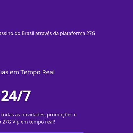
ssino do Brasil através da plataforma 27G
cias em Tempo Real
24/7
e todas as novidades, promoções e
a 27G Vip em tempo real!