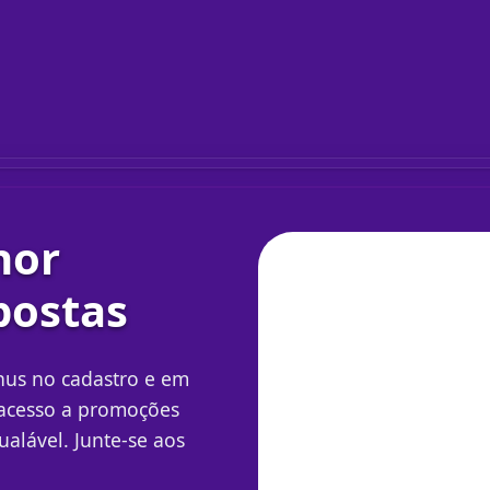
hor
postas
nus no cadastro e em
 acesso a promoções
ualável. Junte-se aos