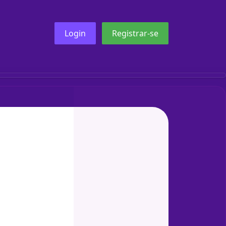
Login
Registrar-se