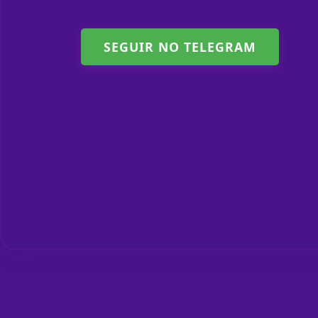
SEGUIR NO TELEGRAM