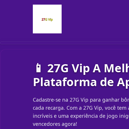
📱 27G Vip A Mel
Plataforma de A
Cadastre-se na 27G Vip para ganhar bô
cada recarga. Com a 27G Vip, você tem
incríveis e uma experiência de jogo inig
vencedores agora!