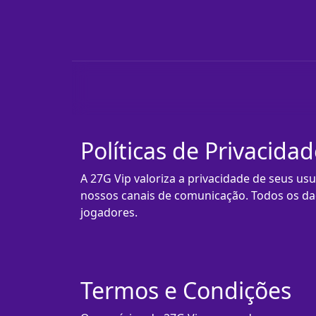
Políticas de Privacida
A 27G Vip valoriza a privacidade de seus u
nossos canais de comunicação. Todos os dad
jogadores.
Termos e Condições