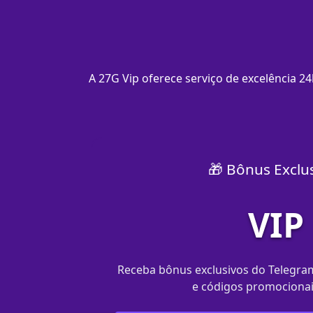
A 27G Vip oferece serviço de excelência 
🎁 Bônus Exclu
VIP
Receba bônus exclusivos do Telegra
e códigos promocionai