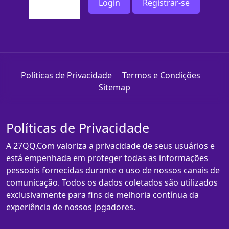
Login
Registrar-se
Políticas de Privacidade
Termos e Condições
Sitemap
Políticas de Privacidade
A 27QQ.Com valoriza a privacidade de seus usuários e
está empenhada em proteger todas as informações
pessoais fornecidas durante o uso de nossos canais de
comunicação. Todos os dados coletados são utilizados
exclusivamente para fins de melhoria contínua da
experiência de nossos jogadores.