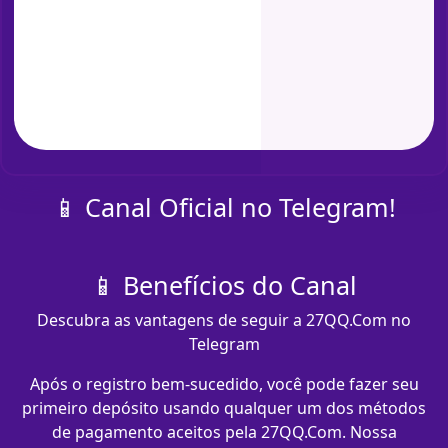
📱 Canal Oficial no Telegram!
📱 Benefícios do Canal
Descubra as vantagens de seguir a 27QQ.Com no
Telegram
Após o registro bem-sucedido, você pode fazer seu
primeiro depósito usando qualquer um dos métodos
de pagamento aceitos pela 27QQ.Com. Nossa