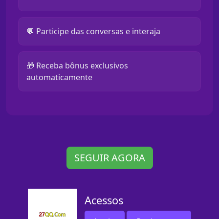
💬 Participe das conversas e interaja
🎁 Receba bônus exclusivos
automaticamente
SEGUIR AGORA
Acessos