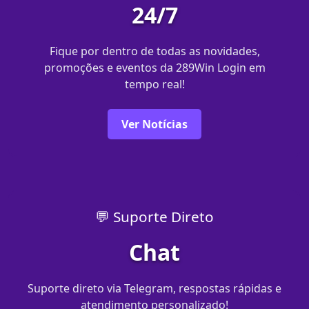
24/7
Fique por dentro de todas as novidades,
promoções e eventos da 289Win Login em
tempo real!
Ver Notícias
💬 Suporte Direto
Chat
Suporte direto via Telegram, respostas rápidas e
atendimento personalizado!