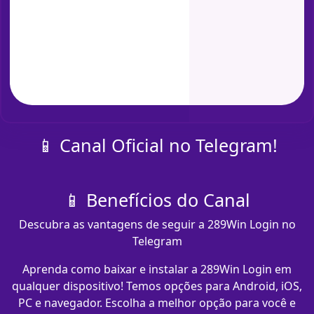
📱 Canal Oficial no Telegram!
📱 Benefícios do Canal
Descubra as vantagens de seguir a 289Win Login no
Telegram
Aprenda como baixar e instalar a 289Win Login em
qualquer dispositivo! Temos opções para Android, iOS,
PC e navegador. Escolha a melhor opção para você e