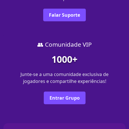
Falar Suporte
👥 Comunidade VIP
1000+
Junte-se a uma comunidade exclusiva de
jogadores e compartilhe experiências!
Entrar Grupo