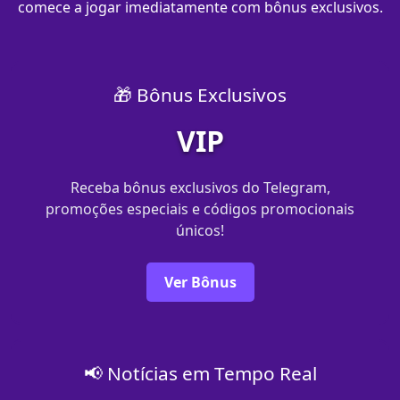
comece a jogar imediatamente com bônus exclusivos.
🎁 Bônus Exclusivos
VIP
Receba bônus exclusivos do Telegram,
promoções especiais e códigos promocionais
únicos!
Ver Bônus
📢 Notícias em Tempo Real