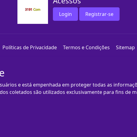
Acessos
Login
Registrar-se
Políticas de Privacidade
Termos e Condições
Sitemap
de
 usuários e está empenhada em proteger todas as informaçõ
os coletados são utilizados exclusivamente para fins de m