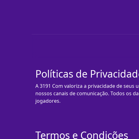
Políticas de Privacida
A 3191 Com valoriza a privacidade de seus
nossos canais de comunicação. Todos os dad
jogadores.
Termos e Condições