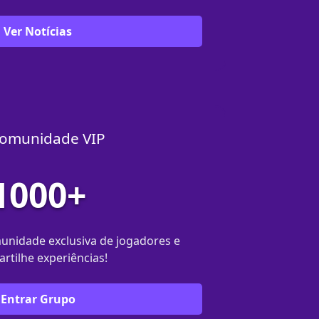
Ver Notícias
Comunidade VIP
1000+
unidade exclusiva de jogadores e
rtilhe experiências!
Entrar Grupo