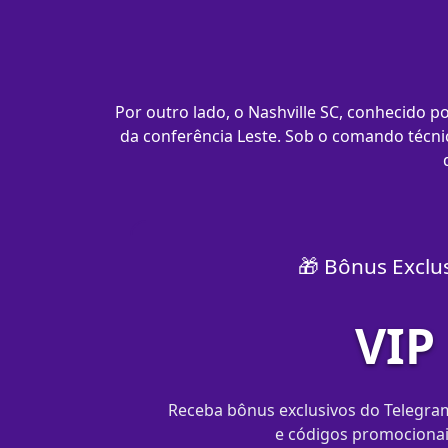
Por outro lado, o Nashville SC, conhecido p
da conferência Leste. Sob o comando técni
🎁 Bônus Exclu
VIP
Receba bônus exclusivos do Telegra
e códigos promocionai