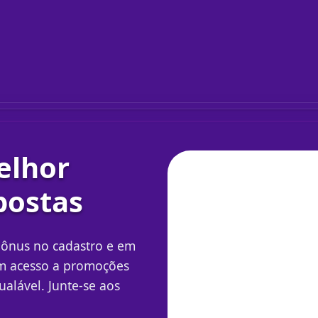
elhor
postas
bônus no cadastro e em
em acesso a promoções
ualável. Junte-se aos