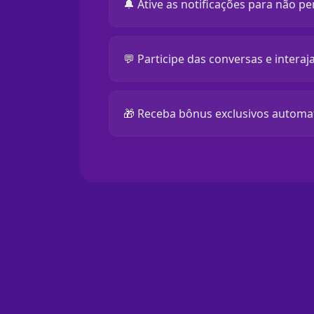
🔔 Ative as notificações para não p
💬 Participe das conversas e interaj
🎁 Receba bônus exclusivos autom