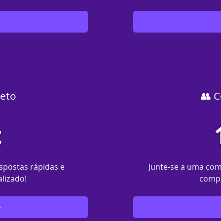
reto
👥 
t
espostas rápidas e
Junte-se a uma com
lizado!
compa
e