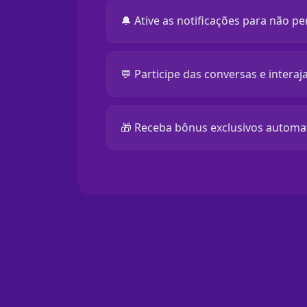
🔔 Ative as notificações para não p
💬 Participe das conversas e interaj
🎁 Receba bônus exclusivos autom