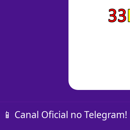
📱 Canal Oficial no Telegram!