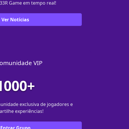
 33R Game em tempo real!
Ver Notícias
Comunidade VIP
1000+
unidade exclusiva de jogadores e
rtilhe experiências!
Entrar Grupo