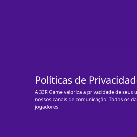
Políticas de Privacida
A 33R Game valoriza a privacidade de seus
nossos canais de comunicação. Todos os dad
jogadores.