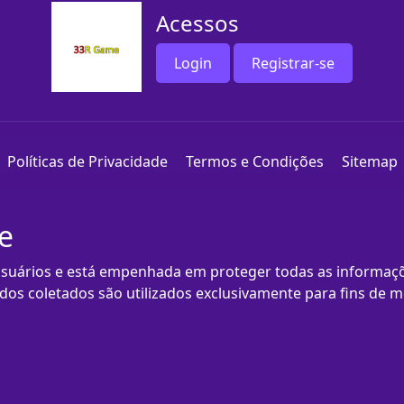
Acessos
Login
Registrar-se
Políticas de Privacidade
Termos e Condições
Sitemap
de
 usuários e está empenhada em proteger todas as informaçõ
os coletados são utilizados exclusivamente para fins de m