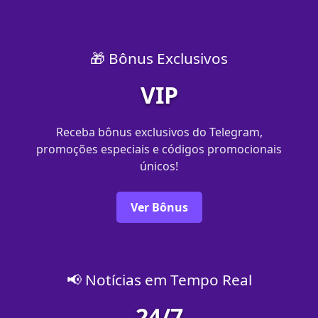
🎁 Bônus Exclusivos
VIP
Receba bônus exclusivos do Telegram,
promoções especiais e códigos promocionais
únicos!
Ver Bônus
📢 Notícias em Tempo Real
24/7