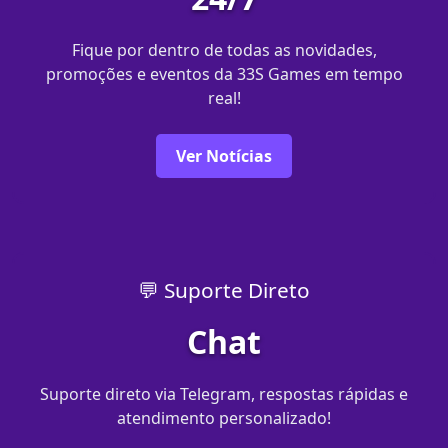
Fique por dentro de todas as novidades,
promoções e eventos da 33S Games em tempo
real!
Ver Notícias
💬 Suporte Direto
Chat
Suporte direto via Telegram, respostas rápidas e
atendimento personalizado!