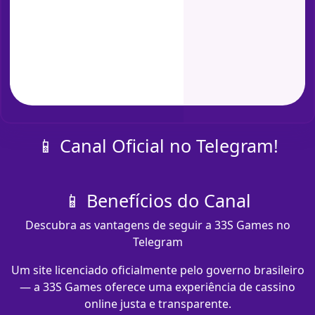
📱 Canal Oficial no Telegram!
📱 Benefícios do Canal
Descubra as vantagens de seguir a 33S Games no
Telegram
Um site licenciado oficialmente pelo governo brasileiro
— a 33S Games oferece uma experiência de cassino
online justa e transparente.