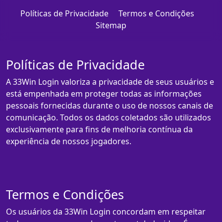
Políticas de Privacidade
Termos e Condições
Sitemap
Políticas de Privacidade
A 33Win Login valoriza a privacidade de seus usuários e
está empenhada em proteger todas as informações
pessoais fornecidas durante o uso de nossos canais de
comunicação. Todos os dados coletados são utilizados
exclusivamente para fins de melhoria contínua da
experiência de nossos jogadores.
Termos e Condições
Os usuários da 33Win Login concordam em respeitar