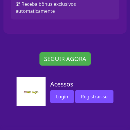
🎁 Receba bônus exclusivos
automaticamente
SEGUIR AGORA
Acessos
Login
Registrar-se