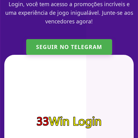
Login, você tem acesso a promoções incríveis e
uma experiência de jogo inigualável. Junte-se aos
vencedores agora!
SEGUIR NO TELEGRAM