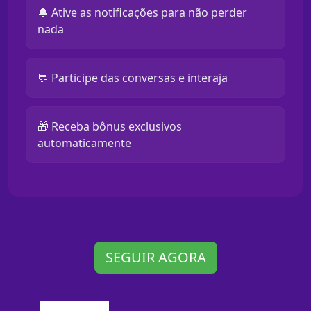
🔔 Ative as notificações para não perder
nada
💬 Participe das conversas e interaja
🎁 Receba bônus exclusivos
automaticamente
SEGUIR AGORA