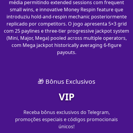
média permitindo extended sessions com frequent
small wins, e innovative Money Respin feature que
introduziu hold-and-respin mechanic posteriormente
replicado por competitors. O jogo apresenta 5×3 grid
com 25 paylines e three-tier progressive jackpot system
(Mini, Major, Mega) pooled across multiple operators,
com Mega jackpot historically averaging 6-figure
payouts.
🎁 Bônus Exclusivos
VIP
Receba bônus exclusivos do Telegram,
promoções especiais e códigos promocionais
únicos!