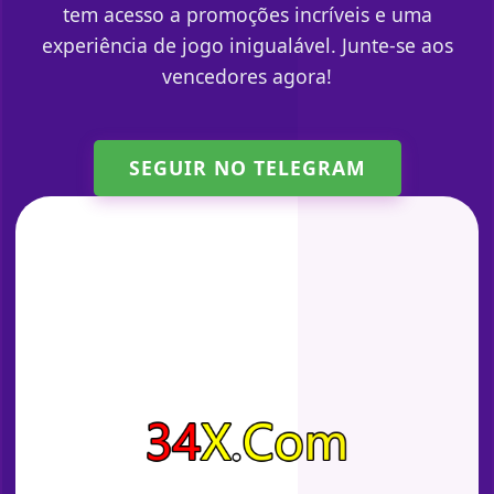
tem acesso a promoções incríveis e uma
experiência de jogo inigualável. Junte-se aos
vencedores agora!
SEGUIR NO TELEGRAM