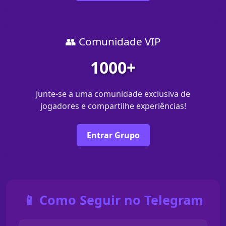
👥 Comunidade VIP
1000+
Junte-se a uma comunidade exclusiva de
jogadores e compartilhe experiências!
Entrar Grupo
📱 Como Seguir no Telegram