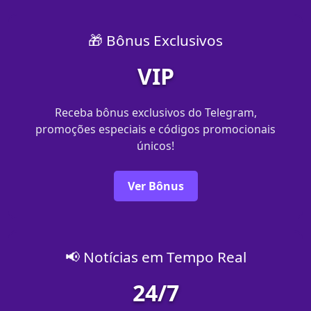
🎁 Bônus Exclusivos
VIP
Receba bônus exclusivos do Telegram,
promoções especiais e códigos promocionais
únicos!
Ver Bônus
📢 Notícias em Tempo Real
24/7