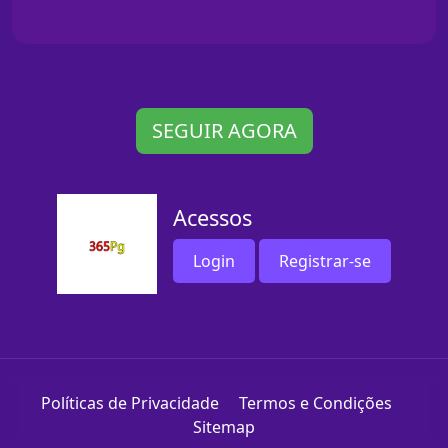
SEGUIR AGORA
Acessos
Login
Registrar-se
Políticas de Privacidade
Termos e Condições
Sitemap