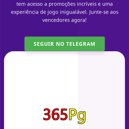
tem acesso a promoções incríveis e uma
experiência de jogo inigualável. Junte-se aos
vencedores agora!
SEGUIR NO TELEGRAM