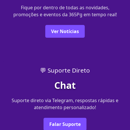
Fique por dentro de todas as novidades,
promoções e eventos da 365Pg em tempo real!
Ver Notícias
💬 Suporte Direto
Chat
Suporte direto via Telegram, respostas rápidas e
atendimento personalizado!
Falar Suporte