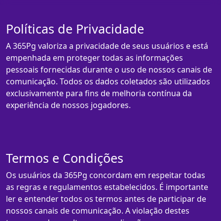
Políticas de Privacidade
A 365Pg valoriza a privacidade de seus usuários e está
empenhada em proteger todas as informações
pessoais fornecidas durante o uso de nossos canais de
comunicação. Todos os dados coletados são utilizados
exclusivamente para fins de melhoria contínua da
experiência de nossos jogadores.
Termos e Condições
Os usuários da 365Pg concordam em respeitar todas
as regras e regulamentos estabelecidos. É importante
ler e entender todos os termos antes de participar de
nossos canais de comunicação. A violação destes