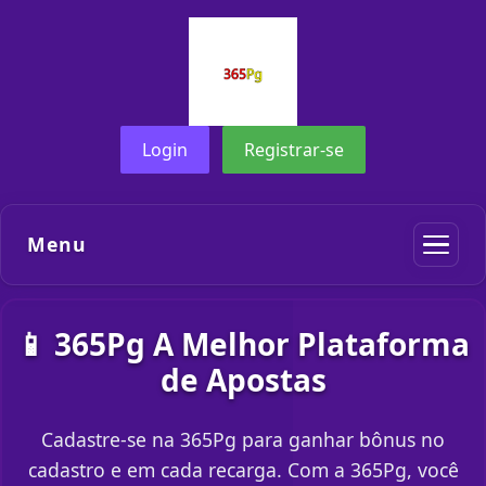
Login
Registrar-se
Menu
📱 365Pg A Melhor Plataforma
de Apostas
Cadastre-se na 365Pg para ganhar bônus no
cadastro e em cada recarga. Com a 365Pg, você