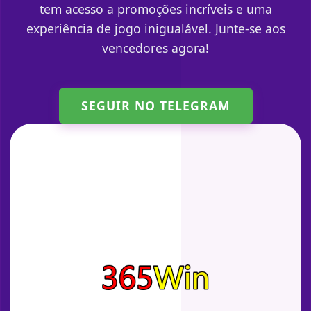
tem acesso a promoções incríveis e uma
experiência de jogo inigualável. Junte-se aos
vencedores agora!
SEGUIR NO TELEGRAM