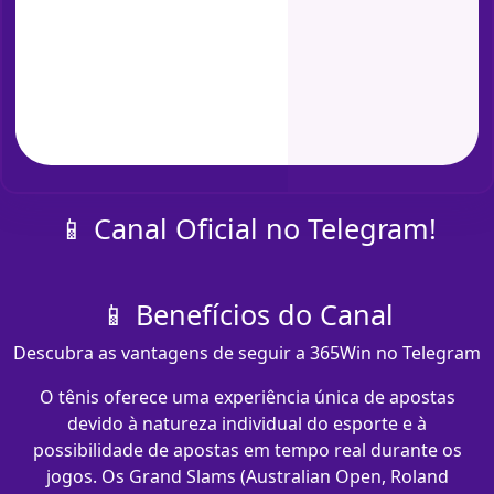
📱 Canal Oficial no Telegram!
📱 Benefícios do Canal
Descubra as vantagens de seguir a 365Win no Telegram
O tênis oferece uma experiência única de apostas
devido à natureza individual do esporte e à
possibilidade de apostas em tempo real durante os
jogos. Os Grand Slams (Australian Open, Roland