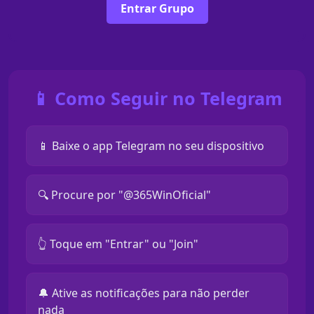
Entrar Grupo
📱 Como Seguir no Telegram
📱 Baixe o app Telegram no seu dispositivo
🔍 Procure por "@365WinOficial"
👆 Toque em "Entrar" ou "Join"
🔔 Ative as notificações para não perder
nada