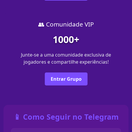
👥 Comunidade VIP
1000+
Junte-se a uma comunidade exclusiva de
jogadores e compartilhe experiências!
Entrar Grupo
📱 Como Seguir no Telegram