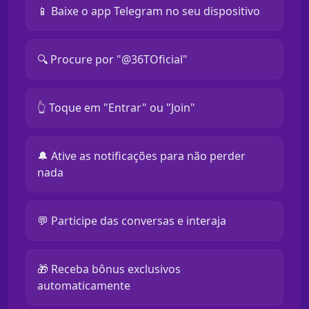
📱 Baixe o app Telegram no seu dispositivo
🔍 Procure por "@36TOficial"
👆 Toque em "Entrar" ou "Join"
🔔 Ative as notificações para não perder
nada
💬 Participe das conversas e interaja
🎁 Receba bônus exclusivos
automaticamente