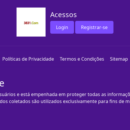
Acessos
Login
Registrar-se
Políticas de Privacidade
Termos e Condições
Sitemap
de
usuários e está empenhada em proteger todas as informaçõ
os coletados são utilizados exclusivamente para fins de m