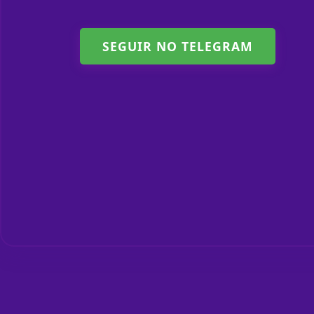
SEGUIR NO TELEGRAM