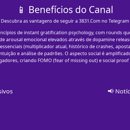
📱 Benefícios do Canal
Descubra as vantagens de seguir a 3831.Com no Telegram
incípios de instant gratification psychology, com rounds q
de arousal emocional elevados através de dopamine relea
ssenciais (multiplicador atual, histórico de crashes, apost
ntuição e análise de padrões. O aspecto social é amplifica
jogadores, criando FOMO (fear of missing out) e social pr
sivos
📢 Notí