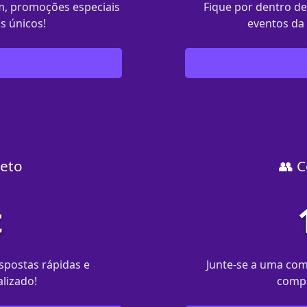
m, promoções especiais
Fique por dentro d
s únicos!
eventos da
reto
👥 
t
espostas rápidas e
Junte-se a uma com
lizado!
compa