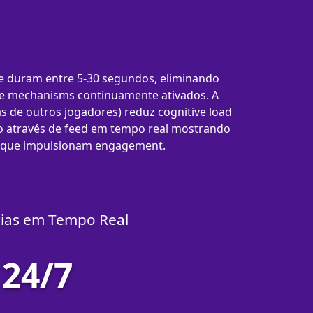
ue duram entre 5-30 segundos, eliminando
se mechanisms continuamente ativados. A
as de outros jogadores) reduz cognitive load
do através de feed em tempo real mostrando
oof que impulsionam engagement.
cias em Tempo Real
24/7