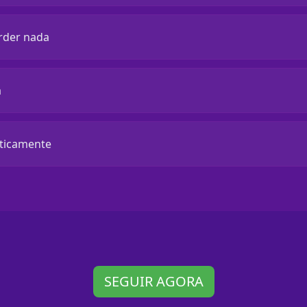
erder nada
a
aticamente
SEGUIR AGORA