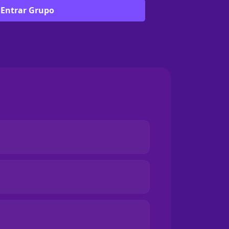
Entrar Grupo