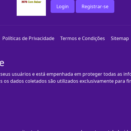
Login
Registrar-se
Políticas de Privacidade
Termos e Condições
Sitemap
de
e seus usuários e está empenhada em proteger todas as in
 os dados coletados são utilizados exclusivamente para fi