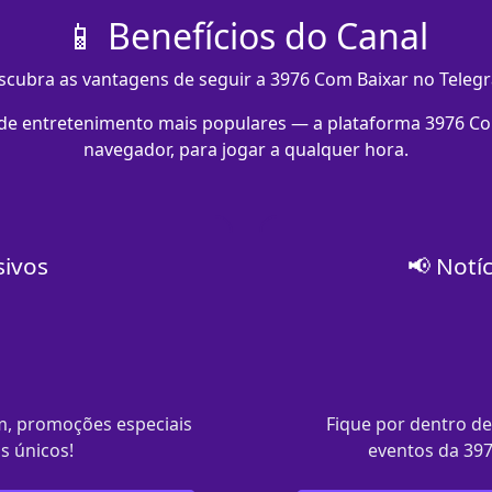
📱 Benefícios do Canal
scubra as vantagens de seguir a 3976 Com Baixar no Teleg
e entretenimento mais populares — a plataforma 3976 Com 
navegador, para jogar a qualquer hora.
sivos
📢 Notí
m, promoções especiais
Fique por dentro d
s únicos!
eventos da 39