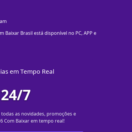
ram
Baixar Brasil está disponível no PC, APP e
cias em Tempo Real
24/7
e todas as novidades, promoções e
76 Com Baixar em tempo real!