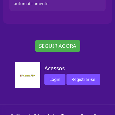
automaticamente
SEGUIR AGORA
Acessos
Login
Registrar-se