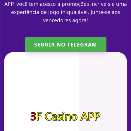
APP, você tem acesso a promoções incríveis e uma
experiência de jogo inigualável. Junte-se aos
vencedores agora!
SEGUIR NO TELEGRAM