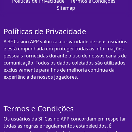
Políticas de Privacidade
Termos e Condições
Sitemap
Políticas de Privacidade
A 3F Casino APP valoriza a privacidade de seus usuários
e está empenhada em proteger todas as informações
pessoais fornecidas durante o uso de nossos canais de
comunicação. Todos os dados coletados são utilizados
exclusivamente para fins de melhoria contínua da
experiência de nossos jogadores.
Termos e Condições
Os usuários da 3F Casino APP concordam em respeitar
todas as regras e regulamentos estabelecidos. É