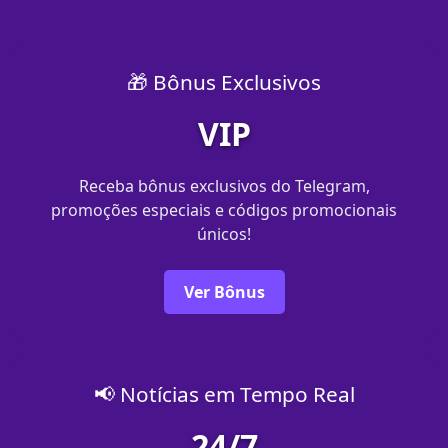
🎁 Bônus Exclusivos
VIP
Receba bônus exclusivos do Telegram,
promoções especiais e códigos promocionais
únicos!
Ver Bônus
📢 Notícias em Tempo Real
24/7