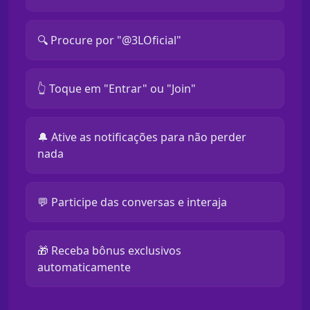
🔍 Procure por "@3LOficial"
👆 Toque em "Entrar" ou "Join"
🔔 Ative as notificações para não perder
nada
💬 Participe das conversas e interaja
🎁 Receba bônus exclusivos
automaticamente