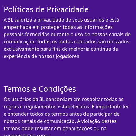
Políticas de Privacidade
A 3L valoriza a privacidade de seus usuários e está
empenhada em proteger todas as informações
pessoais fornecidas durante o uso de nossos canais de
comunicação. Todos os dados coletados são utilizados
exclusivamente para fins de melhoria contínua da
experiência de nossos jogadores.
Termos e Condições
Os usuários da 3L concordam em respeitar todas as
regras e regulamentos estabelecidos. É importante ler
e entender todos os termos antes de participar de
nossos canais de comunicação. A violação destes
termos pode resultar em penalizações ou na
suspensão da conta.