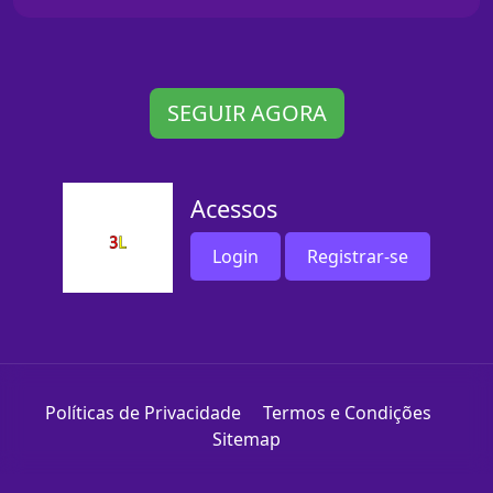
SEGUIR AGORA
Acessos
Login
Registrar-se
Políticas de Privacidade
Termos e Condições
Sitemap