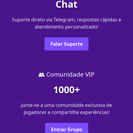
Chat
Suporte direto via Telegram, respostas rápidas e
atendimento personalizado!
Falar Suporte
👥 Comunidade VIP
1000+
Junte-se a uma comunidade exclusiva de
jogadores e compartilhe experiências!
Entrar Grupo