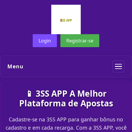
Login
Registrar-se
Menu
📱 3SS APP A Melhor
Plataforma de Apostas
Cadastre-se na 3SS APP para ganhar bônus no
cadastro e em cada recarga. Com a 3SS APP, você