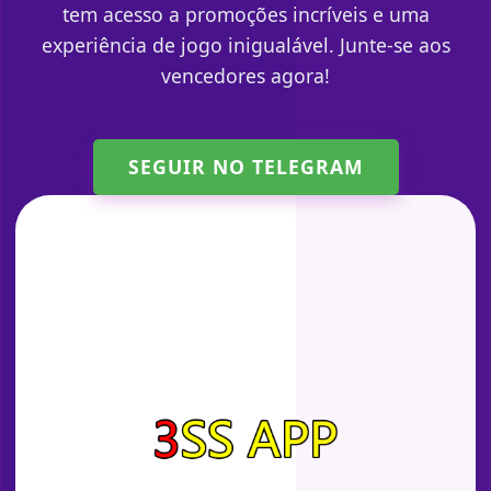
tem acesso a promoções incríveis e uma
experiência de jogo inigualável. Junte-se aos
vencedores agora!
SEGUIR NO TELEGRAM