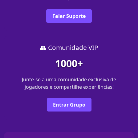
Falar Suporte
👥 Comunidade VIP
1000+
Junte-se a uma comunidade exclusiva de
jogadores e compartilhe experiências!
Entrar Grupo