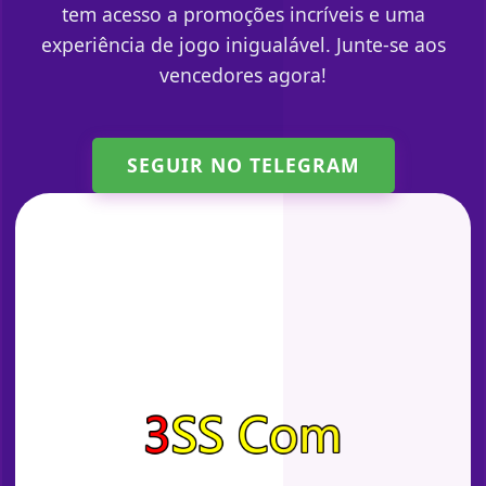
tem acesso a promoções incríveis e uma
experiência de jogo inigualável. Junte-se aos
vencedores agora!
SEGUIR NO TELEGRAM