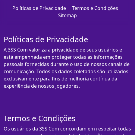
Políticas de Privacidade
Termos e Condições
Sitemap
Políticas de Privacidade
A 3SS Com valoriza a privacidade de seus usuários e
está empenhada em proteger todas as informações
pessoais fornecidas durante o uso de nossos canais de
comunicação. Todos os dados coletados são utilizados
exclusivamente para fins de melhoria contínua da
experiência de nossos jogadores.
Termos e Condições
Os usuários da 3SS Com concordam em respeitar todas