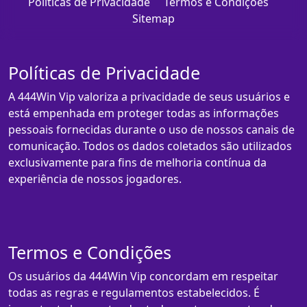
Políticas de Privacidade
Termos e Condições
Sitemap
Políticas de Privacidade
A 444Win Vip valoriza a privacidade de seus usuários e
está empenhada em proteger todas as informações
pessoais fornecidas durante o uso de nossos canais de
comunicação. Todos os dados coletados são utilizados
exclusivamente para fins de melhoria contínua da
experiência de nossos jogadores.
Termos e Condições
Os usuários da 444Win Vip concordam em respeitar
todas as regras e regulamentos estabelecidos. É