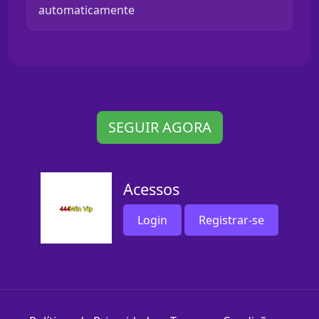
automaticamente
SEGUIR AGORA
Acessos
Login
Registrar-se