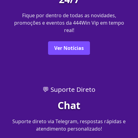
Fique por dentro de todas as novidades,
promoções e eventos da 444Win Vip em tempo
real!
Ver Notícias
💬 Suporte Direto
Chat
Suporte direto via Telegram, respostas rápidas e
atendimento personalizado!