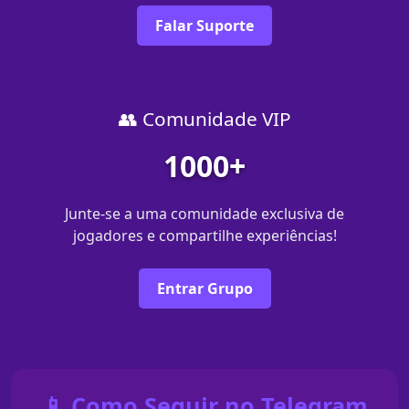
Falar Suporte
👥 Comunidade VIP
1000+
Junte-se a uma comunidade exclusiva de
jogadores e compartilhe experiências!
Entrar Grupo
📱 Como Seguir no Telegram