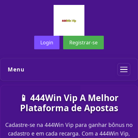
Login
Registrar-se
Menu
📱 444Win Vip A Melhor
Plataforma de Apostas
Cadastre-se na 444Win Vip para ganhar bônus no
cadastro e em cada recarga. Com a 444Win Vip,