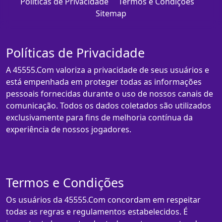
Políticas de Privacidade
Termos e Condições
Sitemap
Políticas de Privacidade
A 45555.Com valoriza a privacidade de seus usuários e
está empenhada em proteger todas as informações
pessoais fornecidas durante o uso de nossos canais de
comunicação. Todos os dados coletados são utilizados
exclusivamente para fins de melhoria contínua da
experiência de nossos jogadores.
Termos e Condições
Os usuários da 45555.Com concordam em respeitar
todas as regras e regulamentos estabelecidos. É