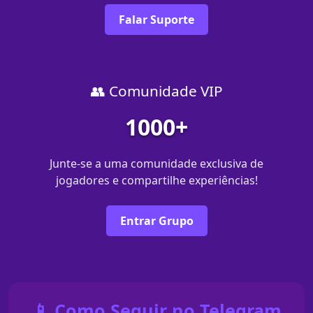
Falar Suporte
👥 Comunidade VIP
1000+
Junte-se a uma comunidade exclusiva de
jogadores e compartilhe experiências!
Entrar Grupo
📱 Como Seguir no Telegram