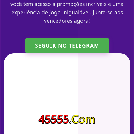
você tem acesso a promoções incríveis e uma
experiência de jogo inigualável. Junte-se aos
vencedores agora!
SEGUIR NO TELEGRAM