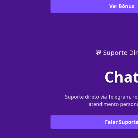
Ver Bônus
💬 Suporte Di
Cha
Suporte direto via Telegram, r
atendimento persona
Falar Suport