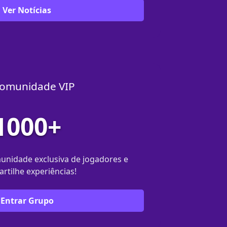
Ver Notícias
Comunidade VIP
1000+
unidade exclusiva de jogadores e
rtilhe experiências!
Entrar Grupo