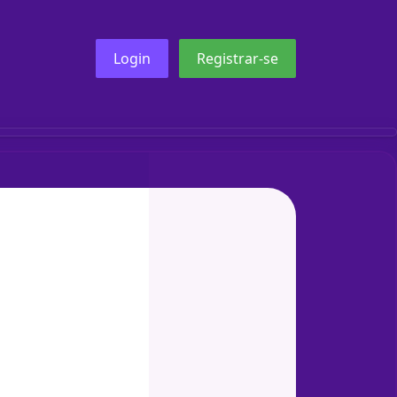
Login
Registrar-se