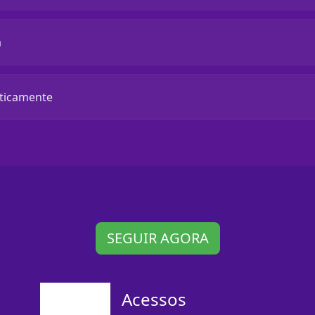
a
aticamente
SEGUIR AGORA
Acessos