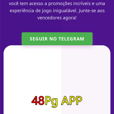
você tem acesso a promoções incríveis e uma
experiência de jogo inigualável. Junte-se aos
vencedores agora!
SEGUIR NO TELEGRAM