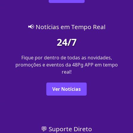
📢 Notícias em Tempo Real
24/7
Fique por dentro de todas as novidades,
promoções e eventos da 48Pg APP em tempo
real!
Ver Notícias
💬 Suporte Direto