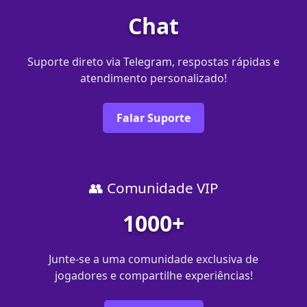
Chat
Suporte direto via Telegram, respostas rápidas e
atendimento personalizado!
Falar Suporte
👥 Comunidade VIP
1000+
Junte-se a uma comunidade exclusiva de
jogadores e compartilhe experiências!