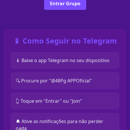
Entrar Grupo
📱 Como Seguir no Telegram
📱 Baixe o app Telegram no seu dispositivo
🔍 Procure por "@48Pg APPOficial"
👆 Toque em "Entrar" ou "Join"
🔔 Ative as notificações para não perder
nada