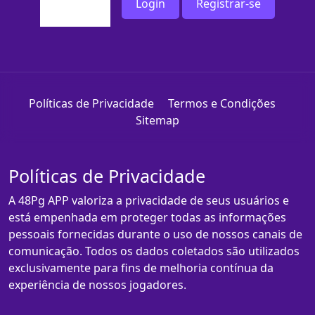
Login
Registrar-se
Políticas de Privacidade
Termos e Condições
Sitemap
Políticas de Privacidade
A 48Pg APP valoriza a privacidade de seus usuários e
está empenhada em proteger todas as informações
pessoais fornecidas durante o uso de nossos canais de
comunicação. Todos os dados coletados são utilizados
exclusivamente para fins de melhoria contínua da
experiência de nossos jogadores.