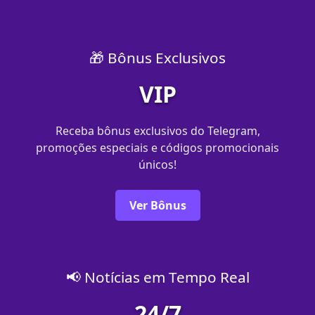
🎁 Bônus Exclusivos
VIP
Receba bônus exclusivos do Telegram,
promoções especiais e códigos promocionais
únicos!
Ver Bônus
📢 Notícias em Tempo Real
24/7