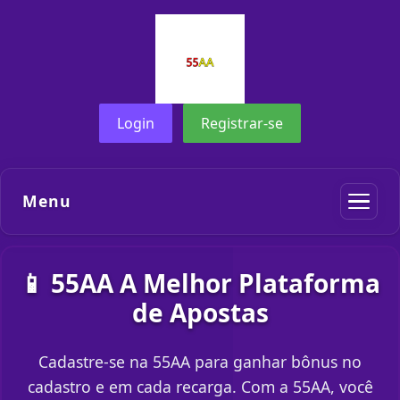
Login
Registrar-se
Menu
📱 55AA A Melhor Plataforma
de Apostas
Cadastre-se na 55AA para ganhar bônus no
cadastro e em cada recarga. Com a 55AA, você