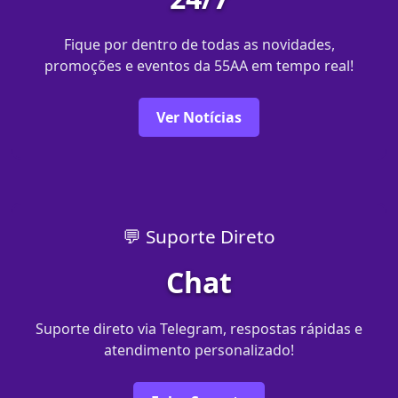
Fique por dentro de todas as novidades,
promoções e eventos da 55AA em tempo real!
Ver Notícias
💬 Suporte Direto
Chat
Suporte direto via Telegram, respostas rápidas e
atendimento personalizado!