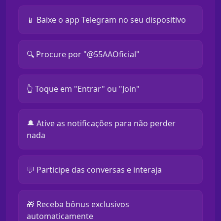
📱 Baixe o app Telegram no seu dispositivo
🔍 Procure por "@55AAOficial"
👆 Toque em "Entrar" ou "Join"
🔔 Ative as notificações para não perder
nada
💬 Participe das conversas e interaja
🎁 Receba bônus exclusivos
automaticamente