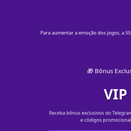
Para aumentar a emoção dos jogos, a 55F
🎁 Bônus Exclu
VIP
Receba bônus exclusivos do Telegra
e códigos promocionai