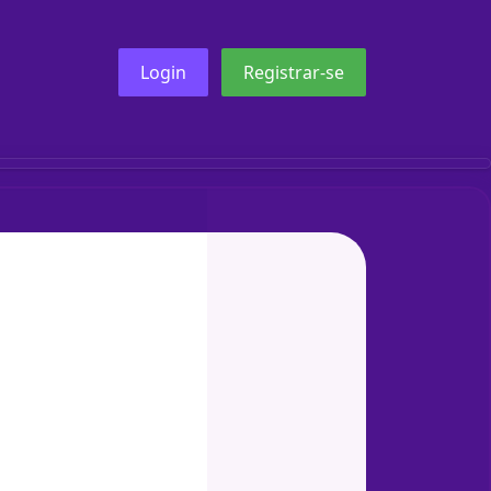
Login
Registrar-se