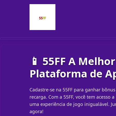
📱 55FF A Melhor
Plataforma de A
Cadastre-se na 55FF para ganhar bônus
recarga. Com a 55FF, você tem acesso a
uma experiência de jogo inigualável. J
agora!