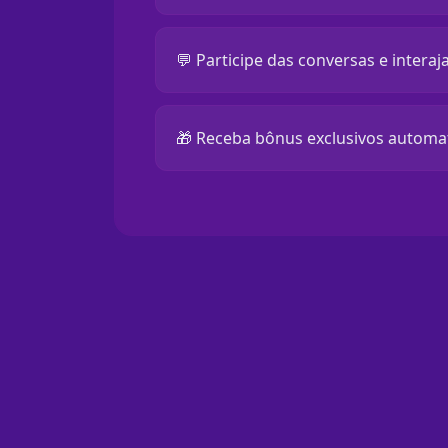
💬 Participe das conversas e interaj
🎁 Receba bônus exclusivos autom