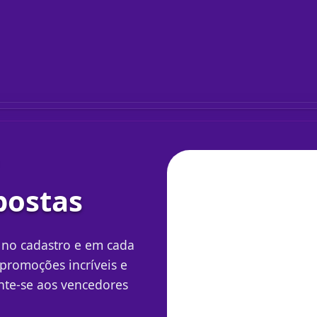
postas
 no cadastro e em cada
 promoções incríveis e
unte-se aos vencedores