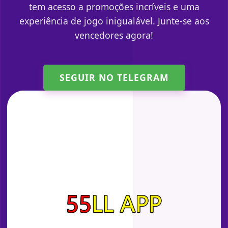
tem acesso a promoções incríveis e uma
experiência de jogo inigualável. Junte-se aos
vencedores agora!
SEGUIR NO TELEGRAM