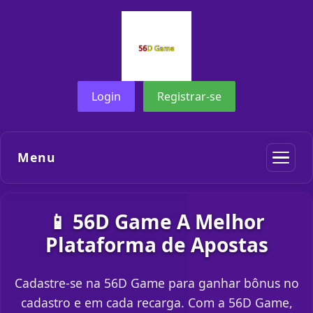
Login
Registrar-se
Menu
📱 56D Game A Melhor
Plataforma de Apostas
Cadastre-se na 56D Game para ganhar bônus no
cadastro e em cada recarga. Com a 56D Game,