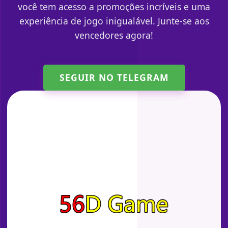
você tem acesso a promoções incríveis e uma
experiência de jogo inigualável. Junte-se aos
vencedores agora!
SEGUIR NO TELEGRAM