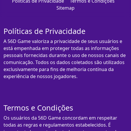
Políticas de Privacidade
Termos e Condições
Sitemap
Políticas de Privacidade
A 56D Game valoriza a privacidade de seus usuários e
está empenhada em proteger todas as informações
pessoais fornecidas durante o uso de nossos canais de
comunicação. Todos os dados coletados são utilizados
exclusivamente para fins de melhoria contínua da
experiência de nossos jogadores.
Termos e Condições
Os usuários da 56D Game concordam em respeitar
todas as regras e regulamentos estabelecidos. É