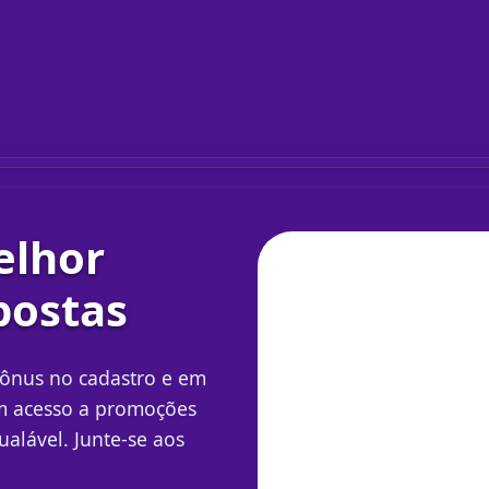
elhor
postas
bônus no cadastro e em
em acesso a promoções
ualável. Junte-se aos