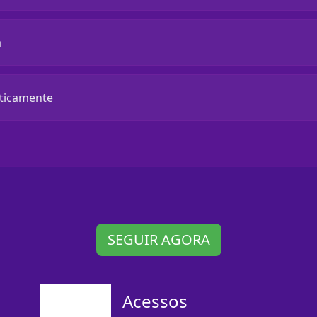
a
aticamente
SEGUIR AGORA
Acessos