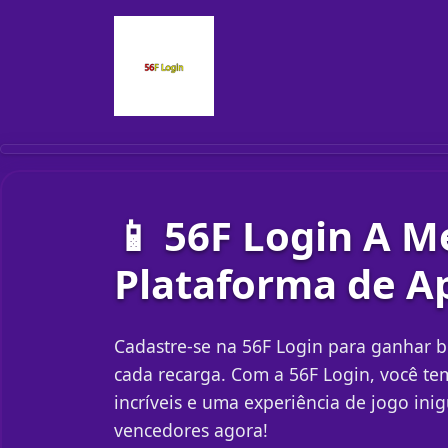
📱 56F Login A M
Plataforma de A
Cadastre-se na 56F Login para ganhar 
cada recarga. Com a 56F Login, você t
incríveis e uma experiência de jogo inig
vencedores agora!