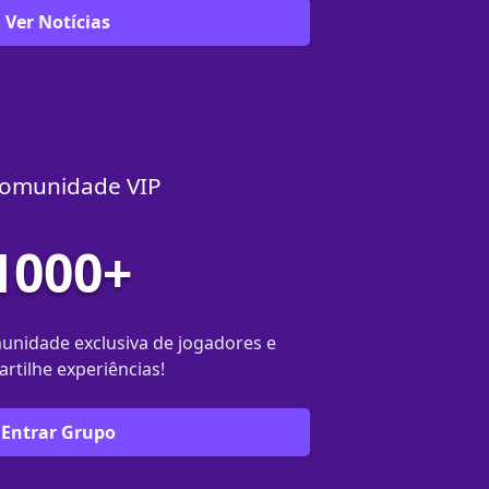
Ver Notícias
Comunidade VIP
1000+
unidade exclusiva de jogadores e
rtilhe experiências!
Entrar Grupo