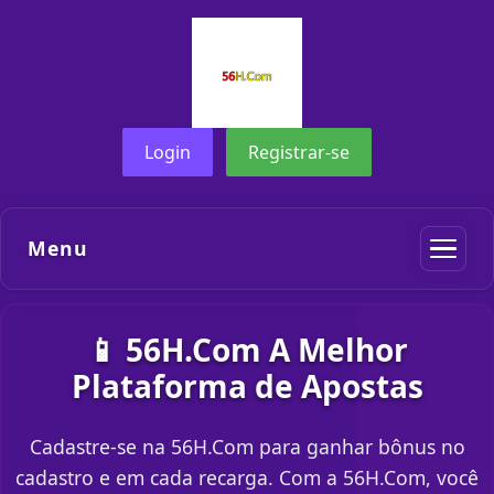
Login
Registrar-se
Menu
📱 56H.Com A Melhor
Plataforma de Apostas
Cadastre-se na 56H.Com para ganhar bônus no
cadastro e em cada recarga. Com a 56H.Com, você