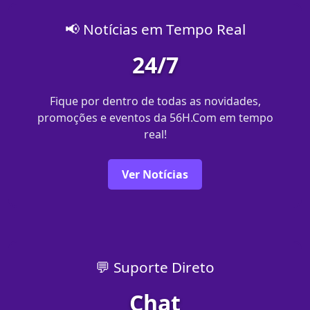
📢 Notícias em Tempo Real
24/7
Fique por dentro de todas as novidades,
promoções e eventos da 56H.Com em tempo
real!
Ver Notícias
💬 Suporte Direto
Chat