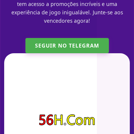
tem acesso a promoções incríveis e uma
experiência de jogo inigualável. Junte-se aos
vencedores agora!
SEGUIR NO TELEGRAM