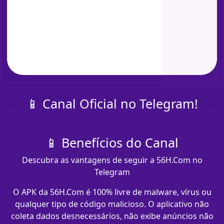
📱 Canal Oficial no Telegram!
📱 Benefícios do Canal
Descubra as vantagens de seguir a 56H.Com no
Telegram
O APK da 56H.Com é 100% livre de malware, vírus ou
qualquer tipo de código malicioso. O aplicativo não
coleta dados desnecessários, não exibe anúncios não