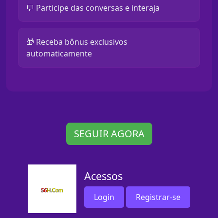
💬 Participe das conversas e interaja
🎁 Receba bônus exclusivos
automaticamente
SEGUIR AGORA
Acessos
Login
Registrar-se