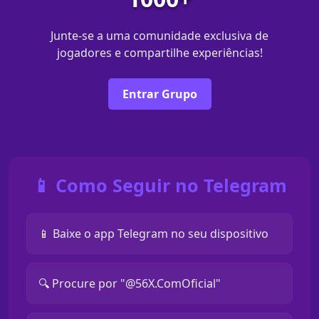
Junte-se a uma comunidade exclusiva de
jogadores e compartilhe experiências!
Entrar Grupo
📱 Como Seguir no Telegram
📱 Baixe o app Telegram no seu dispositivo
🔍 Procure por "@56X.ComOficial"