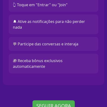
👆 Toque em "Entrar" ou "Join"
🔔 Ative as notificações para não perder
nada
💬 Participe das conversas e interaja
🎁 Receba bônus exclusivos
automaticamente
SEGUIR AGORA