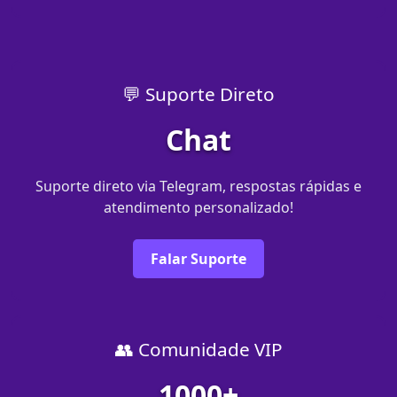
💬 Suporte Direto
Chat
Suporte direto via Telegram, respostas rápidas e
atendimento personalizado!
Falar Suporte
👥 Comunidade VIP
1000+