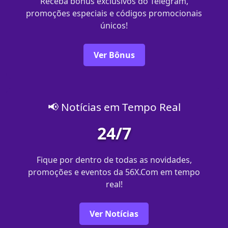
Receba bônus exclusivos do Telegram,
promoções especiais e códigos promocionais
únicos!
Ver Bônus
📢 Notícias em Tempo Real
24/7
Fique por dentro de todas as novidades,
promoções e eventos da 56X.Com em tempo
real!
Ver Notícias