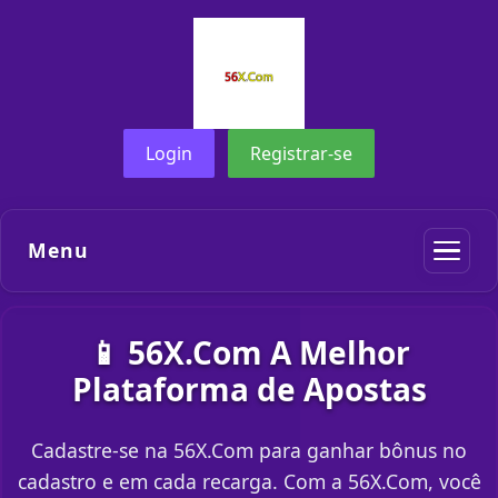
Login
Registrar-se
Menu
📱 56X.Com A Melhor
Plataforma de Apostas
Cadastre-se na 56X.Com para ganhar bônus no
cadastro e em cada recarga. Com a 56X.Com, você