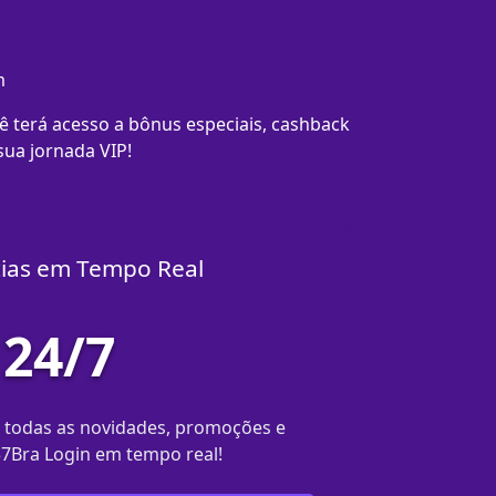
m
ê terá acesso a bônus especiais, cashback
sua jornada VIP!
cias em Tempo Real
24/7
e todas as novidades, promoções e
57Bra Login em tempo real!