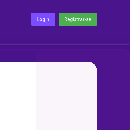
Login
Registrar-se