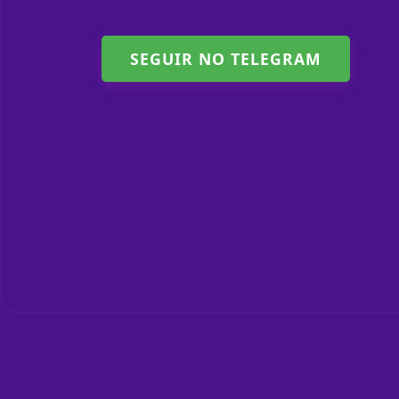
SEGUIR NO TELEGRAM