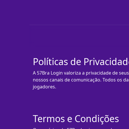
Políticas de Privacida
A 57Bra Login valoriza a privacidade de se
nossos canais de comunicação. Todos os dad
jogadores.
Termos e Condições