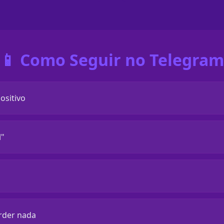
📱 Como Seguir no Telegram
ositivo
l"
erder nada